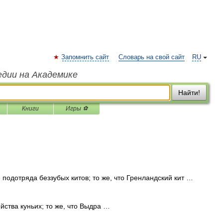
Запомнить сайт
Словарь на свой сайт
RU
едии на Академике
Найти!
Книги
Игры ⚽
тряда беззубых китов; то же, что Гренландский кит …
а куньих; то же, что Выдра …