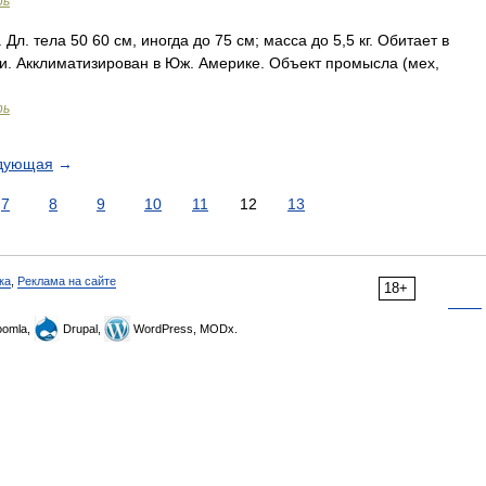
рь
. тела 50 60 см, иногда до 75 см; масса до 5,5 кг. Обитает в
ки. Акклиматизирован в Юж. Америке. Объект промысла (мех,
рь
дующая
→
7
8
9
10
11
12
13
ка
,
Реклама на сайте
18+
omla,
Drupal,
WordPress, MODx.