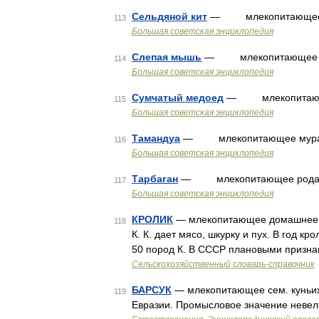
Сельдяной кит
— млекопитающее под
113
Большая советская энциклопедия
Слепая мышь
— млекопитающее отря
114
Большая советская энциклопедия
Сумчатый медоед
— млекопитающее 
115
Большая советская энциклопедия
Тамандуа
— млекопитающее муравь
116
Большая советская энциклопедия
Тарбаган
— млекопитающее рода сур
117
Большая советская энциклопедия
КРОЛИК
— млекопитающее домашнее жи
118
К. К. дает мясо, шкурку и пух. В год кр
50 пород К. В СССР плановыми призна
Сельскохозяйственный словарь-справочник
БАРСУК
— млекопитающее сем. куньих. 
119
Евразии. Промысловое значение невел