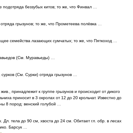
отряда беззубых китов; то же, что Финвал …
да грызунов; то же, что Прометеева полёвка …
семейства лазающих сумчатых; то же, что Пяткоход …
едов (См. Муравьеды) …
ков (См. Сурки) отряда грызунов …
в., принадлежит к группе грызунов и происходит от дикого
ольчиха приносит в 3 окролах от 12 до 20 крольчат. Известно до
ны 8 пород: венский голубой …
Дл. тела до 90 см, хвоста до 24 см. Обитает гл. обр. в лесах
ико. Барсук …